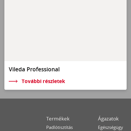
Vileda Professional
További részletek
Termékek
Ágazatok
Padlótisztítás
Egészségügy