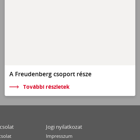
A Freudenberg csoport része
További részletek
csolat
Jogi nyilatkozat
solat
Impresszum