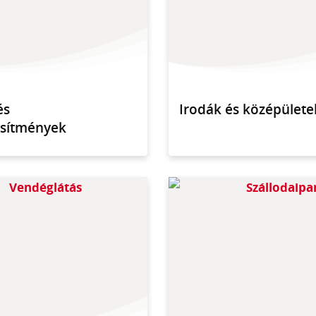
és
Irodák és középülete
esítmények