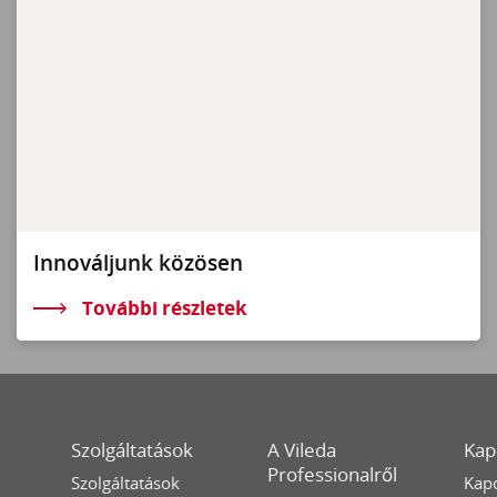
Innováljunk közösen
További részletek
Szolgáltatások
A Vileda
Kap
Professionalről
Szolgáltatások
Kapc