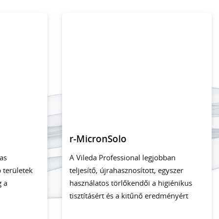
r-MicronSolo
as
A Vileda Professional legjobban
 területek
teljesítő, újrahasznosított, egyszer
g a
használatos törlőkendői a higiénikus
tisztításért és a kitűnő eredményért