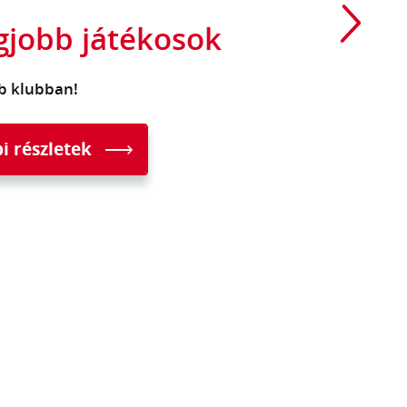
gjobb játékosok
bb klubban!
i részletek