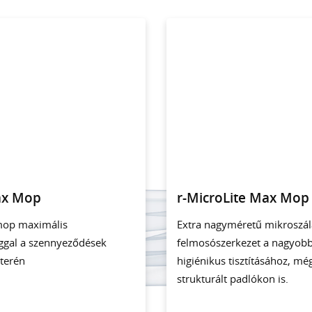
ax Mop
r-MicroLite Max Mop
mop maximális
Extra nagyméretű mikroszál
ggal a szennyeződések
felmosószerkezet a nagyobb
 terén
higiénikus tisztításához, mé
strukturált padlókon is.