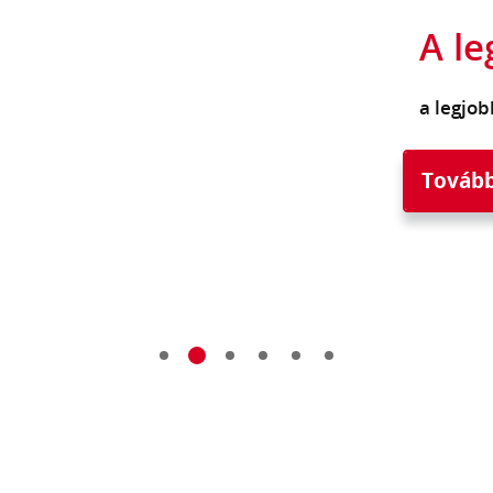
A le
a legjo
Tovább