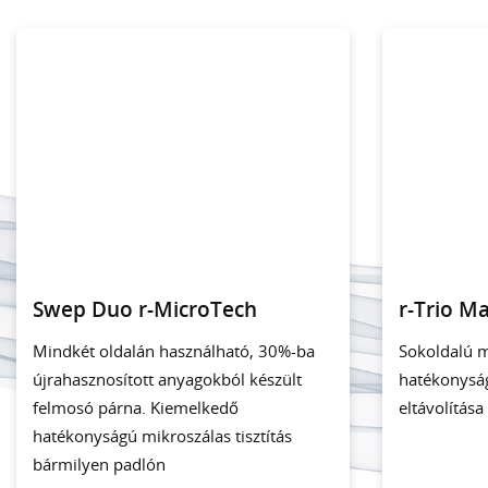
Swep Duo r-MicroTech
r-Trio M
Mindkét oldalán használható, 30%-ba
Sokoldalú 
újrahasznosított anyagokból készült
hatékonysá
felmosó párna. Kiemelkedő
eltávolítása
hatékonyságú mikroszálas tisztítás
bármilyen padlón