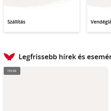
Szállítás
Vendéglá
Legfrissebb hírek és esemé
Hírek