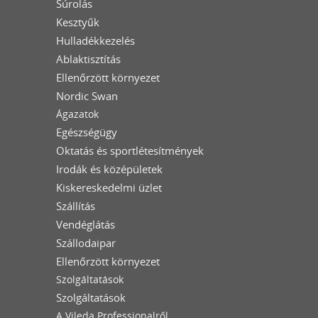
Súrolás
Kesztyűk
Hulladékkezelés
Ablaktisztítás
Ellenőrzött környezet
Nordic Swan
Ágazatok
Egészségügy
Oktatás és sportlétesítmények
Irodák és középületek
Kiskereskedelmi üzlet
Szállítás
Vendéglátás
Szállodaipar
Ellenőrzött környezet
Szolgáltatások
Szolgáltatások
A Vileda Professionalről