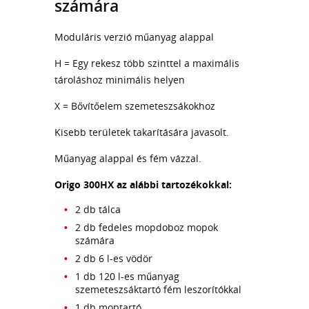
számára
Moduláris verzió műanyag alappal
H = Egy rekesz több szinttel a maximális
tároláshoz minimális helyen
X = Bővítőelem szemeteszsákokhoz
Kisebb területek takarítására javasolt.
Műanyag alappal és fém vázzal.
Origo 300HX az alábbi tartozékokkal:
2 db tálca
2 db fedeles mopdoboz mopok
számára
2 db 6 l-es vödör
1 db 120 l-es műanyag
szemeteszsáktartó fém leszorítókkal
1 db moptartó