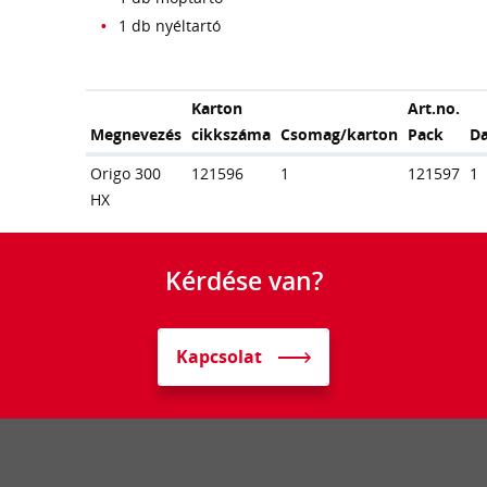
1 db nyéltartó
Karton
Art.no.
Megnevezés
cikkszáma
Csomag/karton
Pack
D
Origo 300
121596
1
121597
1
HX
Kérdése van?
Kapcsolat