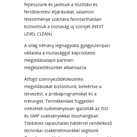
fejlesszünk és javítsuk a tisztítási és
fertőtlenítési eljárásokat, valamint
létesítménye számára fenntarthatóan
biztosítsuk a tisztaság új szintjét (NEXT
LEVEL CLEAN).
A világ néhány legnagyobb gyógyszeripari
vállalata a tisztasággal kapcsolatos
megoldásalapú partneri
megközelítésünket alkalmazza.
Átfogó szennyeződéskezelési
megoldásokat biztosítunk, beleértve a
tervezést, a próbaprogramokat és a
tréninget. Termékeinket független
intézetek tudományosan igazolták az ISO
és GMP szabványokkal összhangban.
Többéves tapasztalati háttérrel rendelkező
technikai szakértelmünkkel segítünk