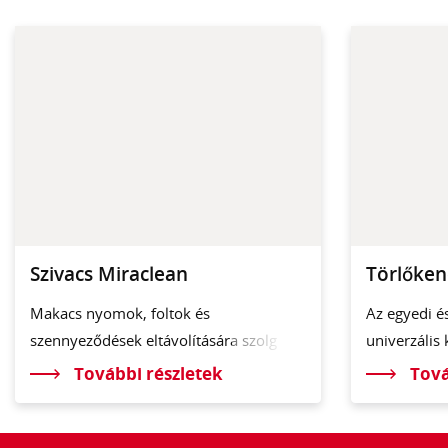
Szivacs Miraclean
Törlőke
Makacs nyomok, foltok és
Az egyedi é
szennyeződések eltávolításá
ra szolg
univerzális
További részletek
Tová