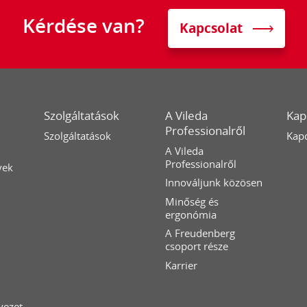
Kérdése van?
Kapcsolat
Szolgáltatások
A Vileda
Kap
Professionalről
Szolgáltatások
Kapc
A Vileda
Professionalről
yek
Innováljunk közösen
Minőség és
ergonómia
A Freudenberg
csoport része
Karrier
yezet