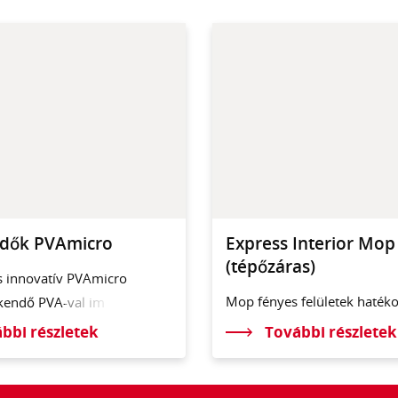
ndők PVAmicro
Express Interior Mop
(tépőzáras)
s innovatív PVAmicro
Mop fényes felületek haték
 kendő PV
A-val im
megtisztításához.
bbi részletek
További részletek