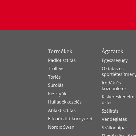
Termékek
Ágazatok
Padlótisztítás
Egészségügy
Trolleys
Oktatás és
sportlétesítmén
Törlés
Irodák és
Súrolás
középületek
Kesztyűk
Kiskereskedelmi
Hulladékkezelés
üzlet
Ablaktisztítás
Szállítás
Ellenőrzött környezet
Vendéglátás
Nordic Swan
Szállodaipar
Ellenőrzött körn