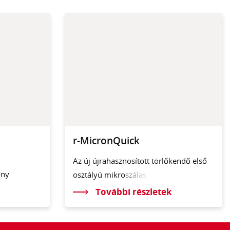
r-MicronQuick
Az új újrahasznosított törlőkendő első
ony
osztályú mikr
oszálas
További részletek