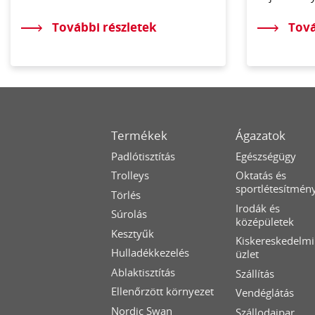
További részletek
Tová
Termékek
Ágazatok
Padlótisztítás
Egészségügy
Trolleys
Oktatás és
sportlétesítmén
Törlés
Irodák és
Súrolás
középületek
Kesztyűk
Kiskereskedelmi
Hulladékkezelés
üzlet
Ablaktisztítás
Szállítás
Ellenőrzött környezet
Vendéglátás
Nordic Swan
Szállodaipar