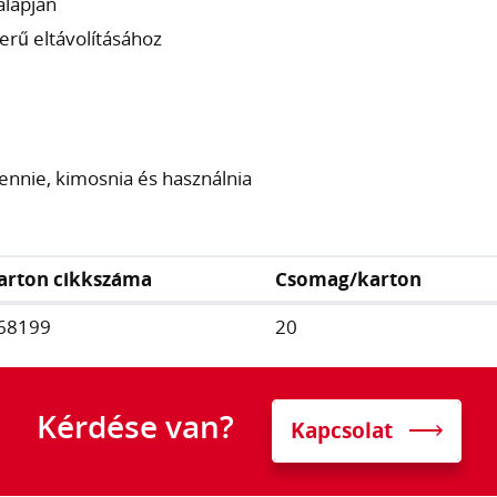
alapján
erű eltávolításához
ennie, kimosnia és használnia
arton cikkszáma
Csomag/karton
68199
20
Kérdése van?
Kapcsolat