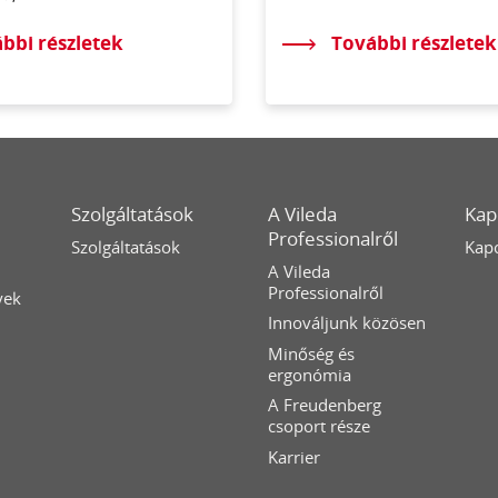
bbi részletek
További részletek
Szolgáltatások
A Vileda
Kap
Professionalről
Szolgáltatások
Kapc
A Vileda
Professionalről
yek
Innováljunk közösen
Minőség és
ergonómia
A Freudenberg
csoport része
Karrier