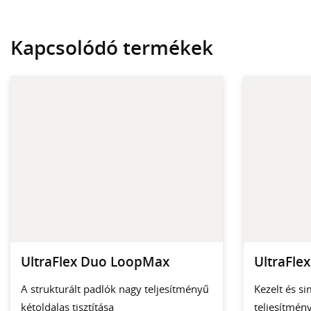
Kapcsolódó termékek
UltraFlex Duo LoopMax
UltraFle
A strukturált padlók nagy teljesítményű
Kezelt és s
kétoldalas tisztítása
teljesítmény