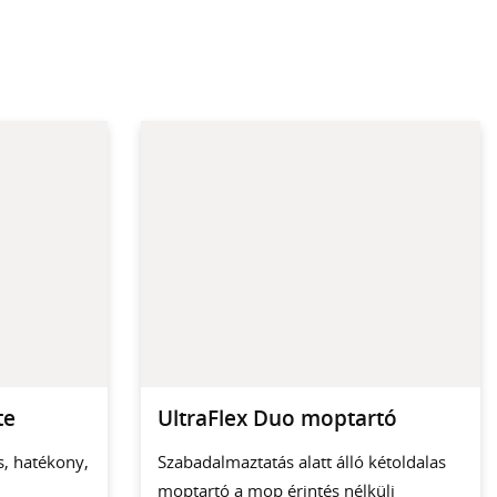
te
UltraFlex Duo moptartó
s, hatékony,
Szabadalmaztatás alatt álló kétoldalas
moptartó a mop érintés nélküli