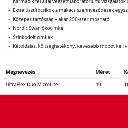
harmadik fél által végzett laboratóriumi vizsgálatok 
Extra tisztítócsíkok a makacs szennyeződések egysz
Közepes tartósság – akár 250-szer mosható
Nordic Swan ökocímke
Színkódolt címkék
Kétoldalas, költséghatékony, kevesebb mopot kell v
Megnevezés
Méret
K
UltraFlex Duo MicroLite
40
1