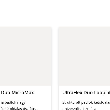
x Duo MicroMax
UltraFlex Duo LoopLi
ima padlók nagy
Strukturált padlók kétoldala
ű, kétoldalas tisztítása
univerzális tisztítása