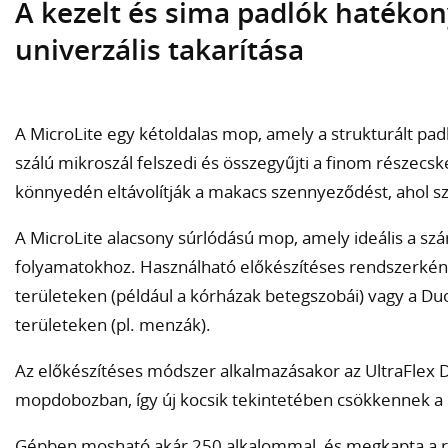
A kezelt és sima padlók hatékony
univerzális takarítása
A MicroLite egy kétoldalas mop, amely a strukturált padló
szálú mikroszál felszedi és összegyűjti a finom részecské
könnyedén eltávolítják a makacs szennyeződést, ahol s
A MicroLite alacsony súrlódású mop, amely ideális a szár
folyamatokhoz. Használható előkészítéses rendszerkén
területeken (például a kórházak betegszobái) vagy a D
területeken (pl. menzák).
Az előkészítéses módszer alkalmazásakor az UltraFle
mopdobozban, így új kocsik tekintetében csökkennek a 
Gépben mosható akár 250 alkalommal, és megkapta a 