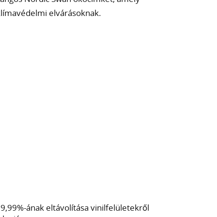
 klímavédelmi elvárásoknak.
,99%-ának eltávolítása vinilfelületekről