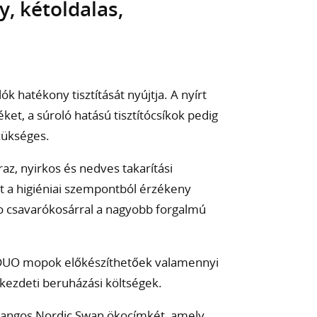
, kétoldalas,
k hatékony tisztítását nyújtja. A nyírt
ket, a súroló hatású tisztítócsíkok pedig
zükséges.
az, nyirkos és nedves takarítási
t a higiéniai szempontból érzékeny
uo csavarókosárral a nagyobb forgalmú
x DUO mopok előkészíthetőek valamennyi
kezdeti beruházási költségek.
rangos Nordic Swan ökocímkét, amely