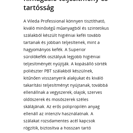
tartósság
A Vileda Professional könnyen tisztítható,
kiváló minőségű műanyagból és szintetikus
szálakból készült higiéniai keféi tovább
tartanak és jobban teljesítenek, mint a
hagyományos kefék. A Superior
súrolókefék osztályuk legjobb higiéniai
teljesítményét nyújtják. A kopásálló sörték
poliészter PBT szálakból készülnek,
kitűnően visszanyerik alakjukat és kiváló
takarítási teljesítményt nyújtanak, továbbá
ellenállnak a vegyszerek, olajok, szerves
oldószerek és mosószerek széles
skálájának. Az erős polipropilén anyag
ellenáll az intenzív használatnak. A
szálakat rozsdamentes acél kapcsok
rögzítik, biztosítva a hosszan tartó