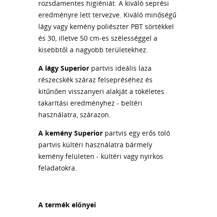
rozsdamentes higiéniát. A kiváló seprési
eredményre lett tervezve. Kiváló minőségű
lágy vagy kemény poliészter PBT sörtékkel
és 30, illetve 50 cm-es szélességgel a
kisebbtől a nagyobb területekhez.
A lágy Superior
partvis ideális laza
részecskék száraz felsepréséhez és
kitűnően visszanyeri alakját a tökéletes
takarítási eredményhez - beltéri
használatra, szárazon.
A kemény Superior
partvis egy erős toló
partvis kültéri használatra bármely
kemény felületen - kültéri vagy nyirkos
feladatokra.
A termék előnyei