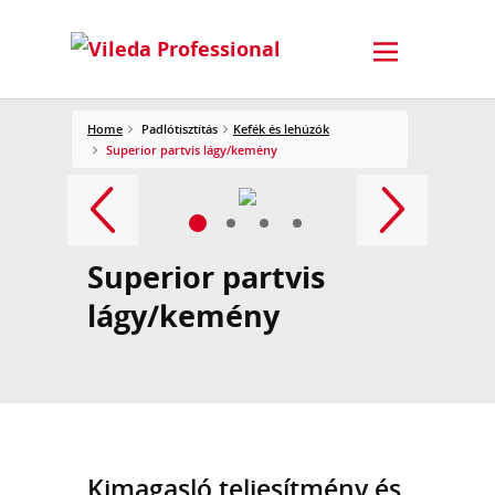
Home
Padlótisztítás
Kefék és lehúzók
Superior partvis lágy/kemény
Superior partvis
lágy/kemény
Kimagasló teljesítmény és