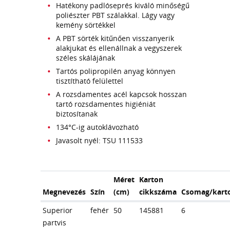
Hatékony padlóseprés kiváló minőségű
poliészter PBT szálakkal. Lágy vagy
kemény sörtékkel
A PBT sörték kitűnően visszanyerik
alakjukat és ellenállnak a vegyszerek
széles skálájának
Tartós polipropilén anyag könnyen
tisztítható felülettel
A rozsdamentes acél kapcsok hosszan
tartó rozsdamentes higiéniát
biztosítanak
134°C-ig autoklávozható
Javasolt nyél: TSU 111533
Méret
Karton
Megnevezés
Szín
(cm)
cikkszáma
Csomag/kart
Superior
fehér
50
145881
6
partvis