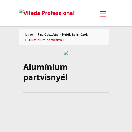
Home
Padlótisztítás
Kefék és lehúzók
Alumínium partvisnyél
Alumínium
partvisnyél