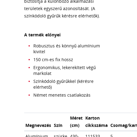
biztosítja a különböző alkalmazási
területek egyszerű azonosítását. (A
színkódoló gyűrűk kérésre elérhetők).
A termék előnyei
Robusztus és könnyű alumínium
kivitel
150 cm-es fix hossz
Ergonomikus, lekerekített végű
markolat
Színkódoló gyűrűkkel (kérésre
elérhető)
Német menetes csatlakozás
Méret
Karton
Megnevezés
Szín
(cm)
cikkszáma
Csomag/kar
Alumínium
szürke
430-
111533
5