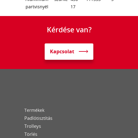
partvisnyél
17
Kérdése van?
Kapcsolat
Termékek
Padlótisztítás
Trolleys
Törlés