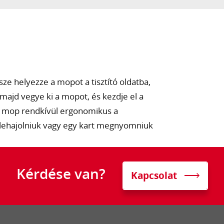
ze helyezze a mopot a tisztító oldatba,
 majd vegye ki a mopot, és kezdje el a
 a mop rendkívül ergonomikus a
l lehajolniuk vagy egy kart megnyomniuk
Kérdése van?
Kapcsolat