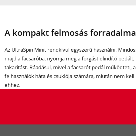
A kompakt felmosás forradalma
Az UltraSpin Minit rendkívül egyszerű használni. Mindöss
majd a facsaróba, nyomja meg a forgást elindító pedált,
takarítást. Ráadásul, mivel a facsarót pedál működteti,
felhasználók háta és csuklója számára, miután nem kel
ehhez.