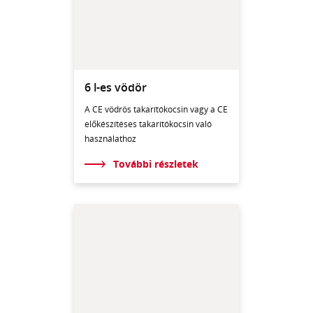
6 l-es vödör
A CE vödrös takarítókocsin vagy a CE
előkészítéses takarítókocsin való
használathoz
További részletek