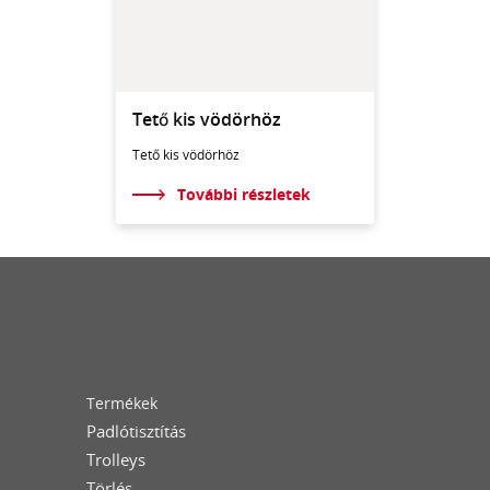
Tető kis vödörhöz
Tető kis vödörhöz
További részletek
Termékek
Padlótisztítás
Trolleys
Törlés