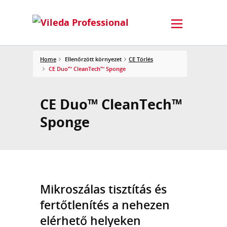
Home
Ellenőrzött környezet
CE Törlés
CE Duo™ CleanTech™ Sponge
CE Duo™ CleanTech™
Sponge
Mikroszálas tisztítás és
fertőtlenítés a nehezen
elérhető helyeken