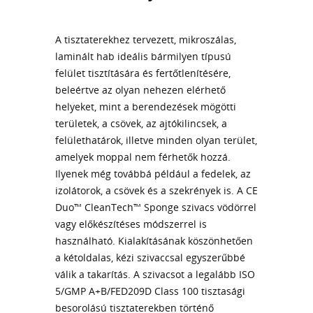
A tisztaterekhez tervezett, mikroszálas,
laminált hab ideális bármilyen típusú
felület tisztítására és fertőtlenítésére,
beleértve az olyan nehezen elérhető
helyeket, mint a berendezések mögötti
területek, a csövek, az ajtókilincsek, a
felülethatárok, illetve minden olyan terület,
amelyek moppal nem férhetők hozzá.
Ilyenek még továbbá például a fedelek, az
izolátorok, a csövek és a szekrények is. A CE
Duo™ CleanTech™ Sponge szivacs vödörrel
vagy előkészítéses módszerrel is
használható. Kialakításának köszönhetően
a kétoldalas, kézi szivaccsal egyszerűbbé
válik a takarítás. A szivacsot a legalább ISO
5/GMP A+B/FED209D Class 100 tisztasági
besorolású tisztaterekben történő