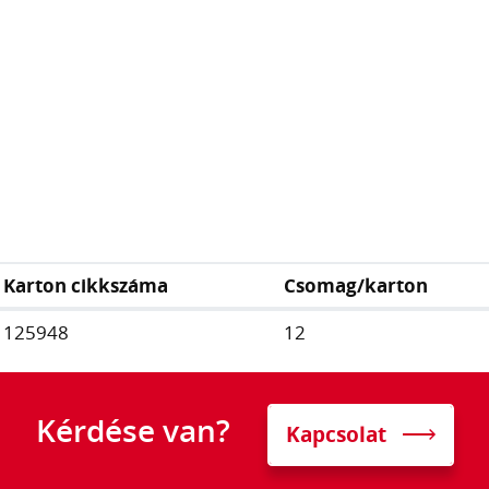
Karton cikkszáma
Csomag/karton
125948
12
Kérdése van?
Kapcsolat