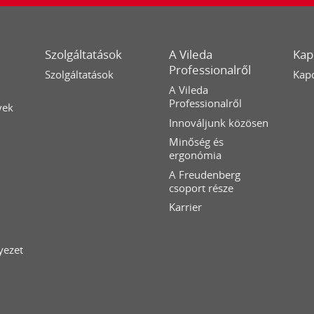
Szolgáltatások
A Vileda
Kap
Professionalről
Szolgáltatások
Kapc
A Vileda
Professionalről
yek
Innováljunk közösen
Minőség és
ergonómia
A Freudenberg
csoport része
Karrier
yezet