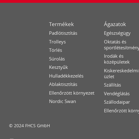
Termékek
Ágazatok
Padlótisztítás
Egészségügy
Trolleys
Oktatás és
sportlétesítmén
Törlés
Irodák és
Súrolás
középületek
Kesztyűk
Kiskereskedelmi
Hulladékkezelés
üzlet
Ablaktisztítás
Szállítás
Ellenőrzött környezet
Vendéglátás
Nordic Swan
Szállodaipar
Ellenőrzött körn
© 2024 FHCS GmbH