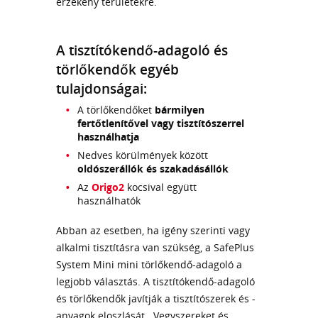
érzékeny területekre.
A tisztítókendő-adagoló és
törlőkendők egyéb
tulajdonságai:
A törlőkendőket
bármilyen
fertőtlenítővel vagy tisztítószerrel
használhatja
Nedves körülmények között
oldószerállók és szakadásállók
Az
Origo2
kocsival együtt
használhatók
Abban az esetben, ha igény szerinti vagy
alkalmi tisztításra van szükség, a SafePlus
System Mini mini törlőkendő-adagoló a
legjobb választás. A tisztítókendő-adagoló
és törlőkendők javítják a tisztítószerek és -
anyagok eloszlását. Vegyszereket és