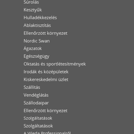
Súrolás
Kesztyűk
Hulladékkezelés
Ablaktisztítás
Ellenőrzött környezet
Nordic Swan
Ágazatok
Egészségügy
Oktatás és sportlétesítmények
Irodák és középületek
Kiskereskedelmi üzlet
Szállítás
Vendéglátás
Szállodaipar
Ellenőrzött környezet
Szolgáltatások
Szolgáltatások
A Vileda Professionalről