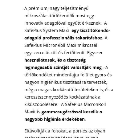
A prémium, nagy teljesítményű
mikroszálas törlőkendők most egy
innovatív adagolóval együtt érkeznek. A
SafePlus System Maxi
egy tisztítókendő-
adagoló professzionális takarításhoz
. A
SafePlus MicronRoll Maxi mikroszál
egyszerre tisztít és fertőtlenít. Egyszer
használatosak, és a tisztaság
legmagasabb szintjét valósítják meg
. A
törlőkendőket mindenfajta felület gyors és
nagyon higiénikus tisztítására tervezték,
még a magas kockázatú területeken is, és a
keresztszennyeződés kockázatának a
kiküszöbölésére. A SafePlus MicronRoll
Maxit is
gammasugárzással kezelik a
nagyobb higiénia érdekében
.
Eltávolítják a foltokat, a port és az olyan