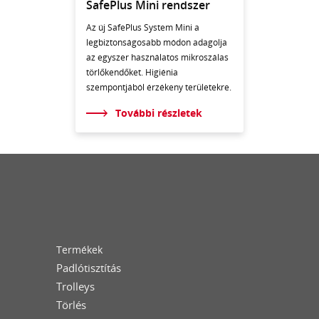
SafePlus Mini rendszer
Az új SafePlus System Mini a
legbiztonságosabb módon adagolja
az egyszer használatos mikroszálas
törlőkendőket. Higiénia
szempontjából érzékeny területekre.
További részletek
Termékek
Padlótisztítás
Trolleys
Törlés