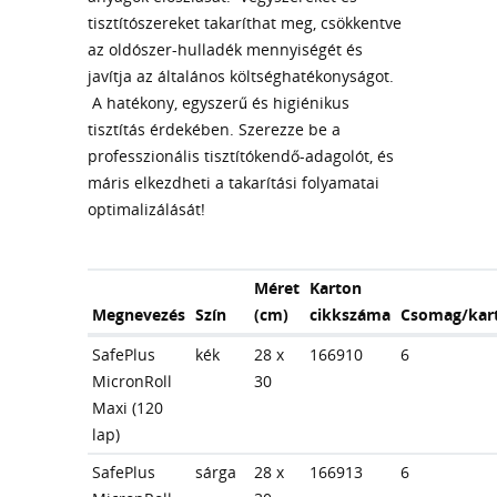
tisztítószereket takaríthat meg, csökkentve
az oldószer-hulladék mennyiségét és
javítja az általános költséghatékonyságot.
A hatékony, egyszerű és higiénikus
tisztítás érdekében. Szerezze be a
professzionális tisztítókendő-adagolót, és
máris elkezdheti a takarítási folyamatai
optimalizálását!
Méret
Karton
Megnevezés
Szín
(cm)
cikkszáma
Csomag/kar
SafePlus
kék
28 x
166910
6
MicronRoll
30
Maxi (120
lap)
SafePlus
sárga
28 x
166913
6