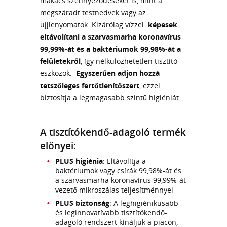
makacs szennyeződéseket is, mint a
megszáradt testnedvek vagy az
ujjlenyomatok. Kizárólag vízzel
képesek
eltávolítani a szarvasmarha koronavírus
99,99%-át és a baktériumok 99,98%-át a
felületekről
, így nélkülözhetetlen tisztító
eszközök.
Egyszerűen adjon hozzá
tetszőleges fertőtlenítőszert
, ezzel
biztosítja a legmagasabb szintű higiéniát.
A tisztítókendő-adagoló termék
előnyei:
PLUS higiénia
: Eltávolítja a
baktériumok vagy csírák 99,98%-át és
a szarvasmarha koronavírus 99,99%-át
vezető mikroszálas teljesítménnyel
PLUS biztonság
: A leghigiénikusabb
és leginnovatívabb tisztítókendő-
adagoló rendszert kínáljuk a piacon,