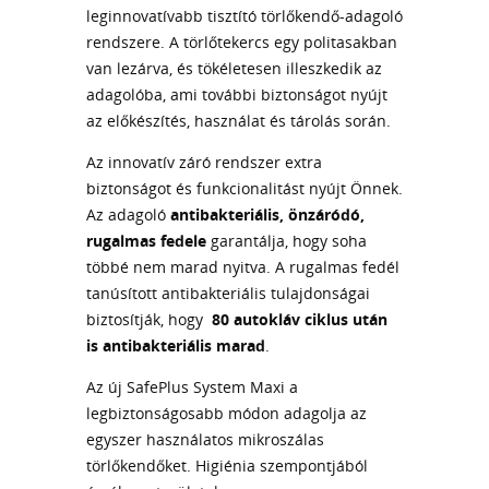
leginnovatívabb tisztító törlőkendő-adagoló
rendszere. A törlőtekercs egy politasakban
van lezárva, és tökéletesen illeszkedik az
adagolóba, ami további biztonságot nyújt
az előkészítés, használat és tárolás során.
Az innovatív záró rendszer extra
biztonságot és funkcionalitást nyújt Önnek.
Az adagoló
antibakteriális, önzáródó,
rugalmas fedele
garantálja, hogy soha
többé nem marad nyitva. A rugalmas fedél
tanúsított antibakteriális tulajdonságai
biztosítják, hogy
80 autokláv ciklus után
is antibakteriális marad
.
Az új SafePlus System Maxi a
legbiztonságosabb módon adagolja az
egyszer használatos mikroszálas
törlőkendőket. Higiénia szempontjából