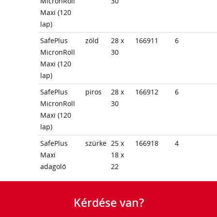
MicronRoll
30
Maxi (120
lap)
SafePlus
zöld
28 x
166911
6
MicronRoll
30
Maxi (120
lap)
SafePlus
piros
28 x
166912
6
MicronRoll
30
Maxi (120
lap)
SafePlus
szürke
25 x
166918
4
Maxi
18 x
adagoló
22
Kérdése van?