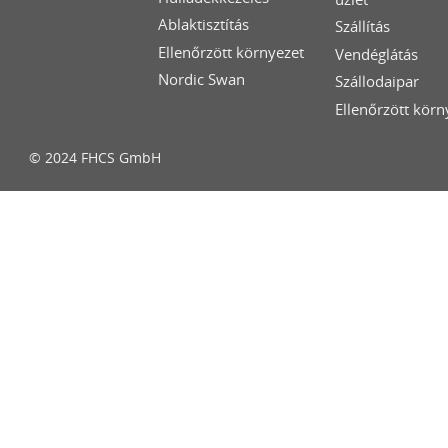
Ablaktisztítás
Szállítás
Ellenőrzött környezet
Vendéglátás
Nordic Swan
Szállodaipar
Ellenőrzött körn
© 2024 FHCS GmbH