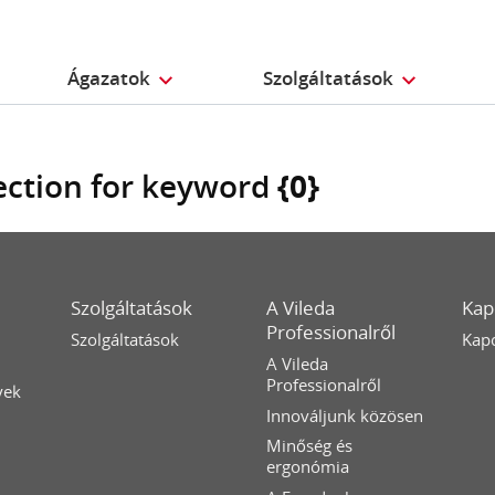
Ágazatok
Szolgáltatások
section for keyword
{0}
Szolgáltatások
A Vileda
Kap
Professionalről
Szolgáltatások
Kapc
A Vileda
Professionalről
yek
Innováljunk közösen
Minőség és
ergonómia