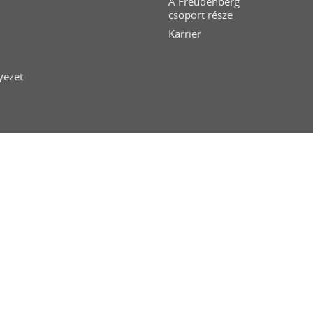
A Freudenberg
csoport része
Karrier
yezet