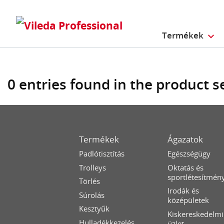
Termékek
0 entries found in the product 
Termékek
Ágazatok
Padlótisztítás
Egészségügy
Trolleys
Oktatás és
sportlétesítmén
Törlés
Irodák és
Súrolás
középületek
Kesztyűk
Kiskereskedelmi
Hulladékkezelés
üzlet