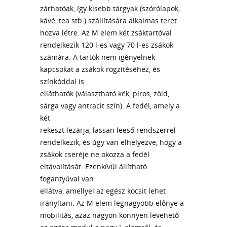
zárhatóak, így kisebb tárgyak (szórólapok,
kávé, tea stb.) szállítására alkalmas teret
hozva létre. Az M elem két zsáktartóval
rendelkezik 120 l-es vagy 70 l-es zsákok
számára. A tartók nem igényelnek
kapcsokat a zsákok rögzítéséhez, és
színkóddal is
elláthatók (választható kék, piros, zöld,
sárga vagy antracit szín). A fedél, amely a
két
rekeszt lezárja, lassan leeső rendszerrel
rendelkezik, és úgy van elhelyezve, hogy a
zsákok cseréje ne okozza a fedél
eltávolítását. Ezenkívül állítható
fogantyúval van
ellátva, amellyel az egész kocsit lehet
irányítani. Az M elem legnagyobb előnye a
mobilitás, azaz nagyon könnyen levehető