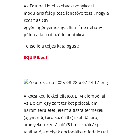
Az Equipe Hotel szobaasszonykocsi
moduláris felépítése lehetővé teszi, hogy a
kocsit az Ön
egyéni igényeihez igazítsa. Íme néhány
példa a különböző feladatokra.
Töltse le a teljes katalógust:
EQUIPE.pdf
A kocsi két, fékkel ellátott L+M elemből áll.
Az L elem egy zárt tér két polccal, ami
három területet jelent a tiszta termékek
(ágynemű, törölköző stb.) szállítására,
amelyeken két tároló (5 literes tálcák)
található, amelyek opcionálisan fedelekkel