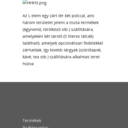
Az L elem egy zárt tér két polccal, ami
három területet jelent a tiszta termékek
(ágynemű, törölköző stb.) szállítására,
amelyeken két tároló (5 literes tálcák)
található, amelyek opcionálisan fedelekkel
zárhatóak, így kisebb tárgyak (szórólapok,
kávé, tea stb.) szállítására alkalmas teret
hozva
Termékek
Padlótisztítás