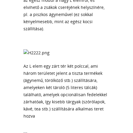
az egész modul a nagy L elemről, és
elvihető a zsákok cseréjének helyszínére,
pl. a piszkos ágyneművel (ez sokkal
kényelmesebb, mint az egész kocsi
szállítása).
Az L elem egy zárt tér két polccal, ami
három területet jelent a tiszta termékek
(ágynemű, törölköző stb.) szállítására,
amelyeken két tároló (5 literes tálcák)
található, amelyek opcionálisan fedelekkel
zárhatóak, így kisebb tárgyak (szórólapok,
kávé, tea stb.) szállítására alkalmas teret
hozva