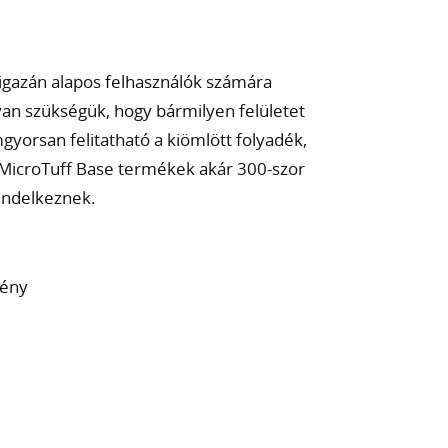
 igazán alapos felhasználók számára
 van szükségük, hogy bármilyen felületet
yorsan felitatható a kiömlött folyadék,
 MicroTuff Base termékek akár 300-szor
 rendelkeznek.
mény