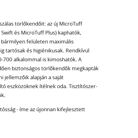
szálas törlőkendőit: az új MicroTuff
Swift és MicroTuff Plus) kaphatók,
s bármilyen felületen maximális
ig tartósak és higiénikusak. Rendkívül
0-700 alkalommal is kimoshatók. A
dően biztonságos törlőkendők megkapták
 jellemzőik alapján a saját
tó eszközöknek ítélnek oda. Tisztítószer-
ók.
tósság - íme az újonnan kifejlesztett