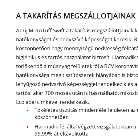
A TAKARÍTÁS MEGSZÁLLOTJAINAK
Az új MicroTuff Swift a takarítás megszállottjainak 
hatékonyságot és nedvszívó képességet keresik. R
köszönhetően nagy mennyiségű nedvesség felitatás
higiénikus és tartós használatot biztosít. Harmadik f
törlőkendő a műanyag felületekről a BCV koronavír
hatékonysága még tisztítószerek hiányában is biztos
lenyűgöző nedvszívó képességgel rendelkezik és a p
tartós: akár 700 mosás után is használható, miközb
Ecolabel címkével rendelkezik.
Tökéletes tisztítás mindenféle felületen a
köszönhetően
Harmadik fél által végzett vizsgálatokban 
99,99%-át eltávolította