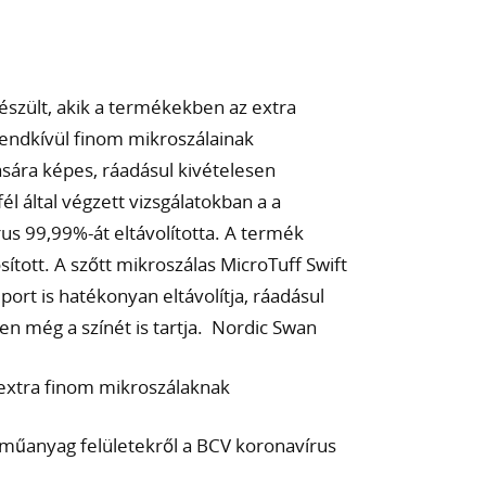
készült, akik a termékekben az extra
endkívül finom mikroszálainak
ára képes, ráadásul kivételesen
él által végzett vizsgálatokban a a
us 99,99%-át eltávolította. A termék
ított. A szőtt mikroszálas MicroTuff Swift
ort is hatékonyan eltávolítja, ráadásul
en még a színét is tartja. Nordic Swan
z extra finom mikroszálaknak
a műanyag felületekről a BCV koronavírus