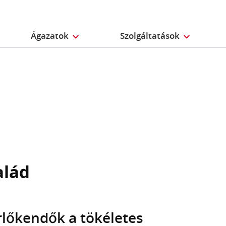
Ágazatok
Szolgáltatások
alád
rlőkendők a tökéletes