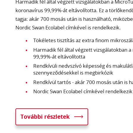
Harmadik fél által végzett vizsgálatokban a MicroT
koronavírus 99,99%-át eltávolította. Ez a törlőken
tagja: akár 700 mosás után is használható, miközben
Nordic Swan Ecolabel címkével is rendelkezik.
Tökéletes tisztítás az extra finom mikrosz
Harmadik fél által végzett vizsgálatokban 
99,99%-át eltávolította
Rendkívüli nedvszívó képesség és makulátlan
szennyeződésekkel is megbirkózik
Rendkívül tartós - akár 700 mosás után is 
Nordic Swan Ecolabel címkével rendelkezi
További részletek