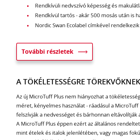
Rendkívüli nedvszívó képesség és makulátl
Rendkívül tartós - akár 500 mosás után is 
Nordic Swan Ecolabel címkével rendelkezi
További részletek
A TÖKÉLETESSÉGRE TÖREKVŐKNE
Az új MicroTuff Plus nem hiányozhat a tökéletessé
méret, kényelmes használat - ráadásul a MicroTuff 
felszívják a nedvességet és bárhonnan eltávolítják a
A MicroTuff Plus éppen ezért az általános rendelt
mint ételek és italok jelenlétében, vagy magas fok