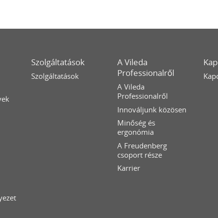
Szolgáltatások
A Vileda
Kap
Professionalről
Szolgáltatások
Kapc
A Vileda
Professionalről
yek
Innováljunk közösen
Minőség és
ergonómia
A Freudenberg
csoport része
Karrier
yezet