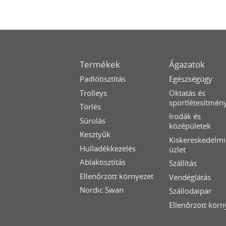
Termékek
Ágazatok
Padlótisztítás
Egészségügy
Trolleys
Oktatás és
sportlétesítmén
Törlés
Irodák és
Súrolás
középületek
Kesztyűk
Kiskereskedelmi
Hulladékkezelés
üzlet
Ablaktisztítás
Szállítás
Ellenőrzött környezet
Vendéglátás
Nordic Swan
Szállodaipar
Ellenőrzött körn