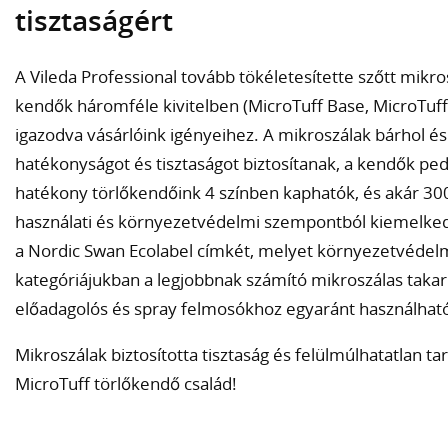
tisztaságért
A Vileda Professional tovább tökéletesítette szőtt mikro
kendők háromféle kivitelben (MicroTuff Base, MicroTuff 
igazodva vásárlóink igényeihez. A mikroszálak bárhol é
hatékonyságot és tisztaságot biztosítanak, a kendők ped
hatékony törlőkendőink 4 színben kaphatók, és akár 30
használati és környezetvédelmi szempontból kiemelke
a Nordic Swan Ecolabel címkét, melyet környezetvédelmi
kategóriájukban a legjobbnak számító mikroszálas takarí
előadagolós és spray felmosókhoz egyaránt használhat
Mikroszálak biztosította tisztaság és felülmúlhatatlan tar
MicroTuff törlőkendő család!