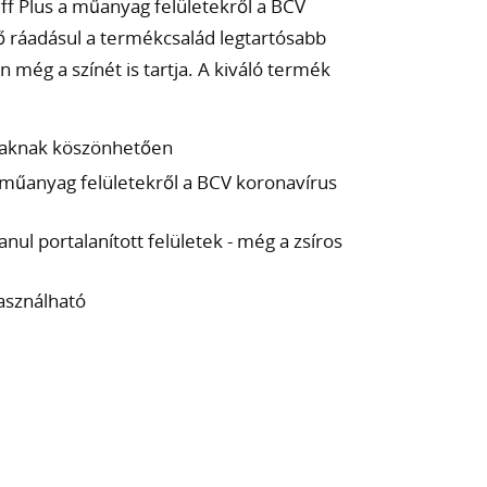
uff Plus a műanyag felületekről a BCV
dő ráadásul a termékcsalád legtartósabb
 még a színét is tartja. A kiváló termék
álaknak köszönhetően
a műanyag felületekről a BCV koronavírus
ul portalanított felületek - még a zsíros
használható
k