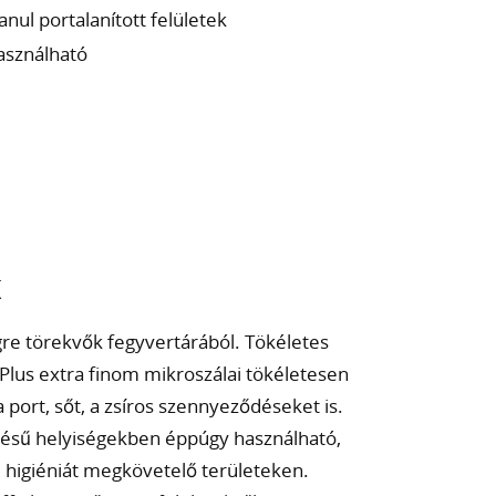
anul portalanított felületek
használható
k
K
gre törekvők fegyvertárából. Tökéletes
Plus extra finom mikroszálai tökéletesen
 port, sőt, a zsíros szennyeződéseket is.
etésű helyiségekben éppúgy használható,
ú higiéniát megkövetelő területeken.