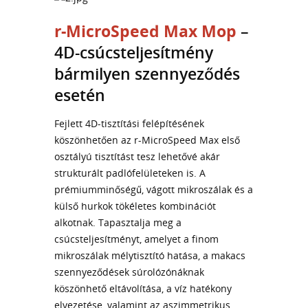
r-MicroSpeed Max Mop
–
4D-csúcsteljesítmény
bármilyen szennyeződés
esetén
Fejlett 4D-tisztítási felépítésének
köszönhetően az r-MicroSpeed Max első
osztályú tisztítást tesz lehetővé akár
strukturált padlófelületeken is. A
prémiumminőségű, vágott mikroszálak és a
külső hurkok tökéletes kombinációt
alkotnak. Tapasztalja meg a
csúcsteljesítményt, amelyet a finom
mikroszálak mélytisztító hatása, a makacs
szennyeződések súrolózónáknak
köszönhető eltávolítása, a víz hatékony
elvezetése, valamint az aszimmetrikus