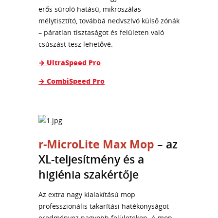
erős súroló hatású, mikroszálas
mélytisztító, továbbá nedvszívó külső zónák
– páratlan tisztaságot és felületen való
csúszást tesz lehetővé.
→ UltraSpeed Pro
→ CombiSpeed Pro
r-MicroLite Max Mop
– az
XL-teljesítmény és a
higiénia szakértője
Az extra nagy kialakítású mop
professzionális takarítási hatékonyságot
eredményez nagyobb felületeken. A mop