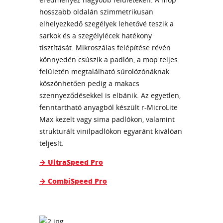
hosszabb oldalán szimmetrikusan
elhelyezkedő szegélyek lehetővé teszik a
sarkok és a szegélylécek hatékony
tisztítását. Mikroszálas felépítése révén
könnyedén csúszik a padlón, a mop teljes
felületén megtalálható súrolózónáknak
köszönhetően pedig a makacs
szennyeződésekkel is elbánik. Az egyetlen,
fenntartható anyagból készült r-MicroLite
Max kezelt vagy sima padlókon, valamint
strukturált vinilpadlókon egyaránt kiválóan
teljesít.
→ UltraSpeed Pro
→ CombiSpeed Pro