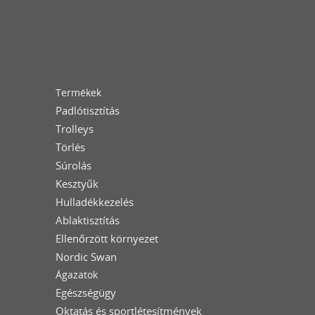
Termékek
Padlótisztítás
Trolleys
Törlés
Súrolás
Kesztyűk
Hulladékkezelés
Ablaktisztítás
Ellenőrzött környezet
Nordic Swan
Ágazatok
Egészségügy
Oktatás és sportlétesítmények