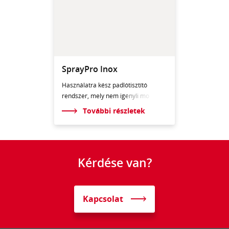
SprayPro Inox
Használatra kész padlótisztító
rendszer, mely nem ig
ényli mo
További részletek
Kérdése van?
Kapcsolat