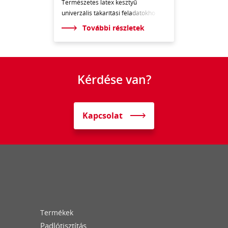
Természetes latex kesztyű
univerzális takarítási fel
adatokho
További részletek
Kérdése van?
Kapcsolat
Termékek
Padlótisztítás