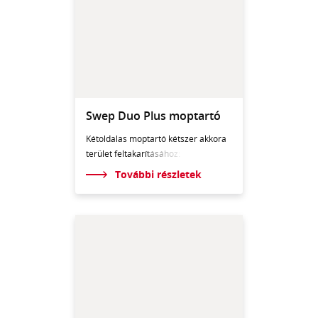
Swep Duo Plus moptartó
Kétoldalas moptartó kétszer akkora
terület feltakarí
tásához:
További részletek