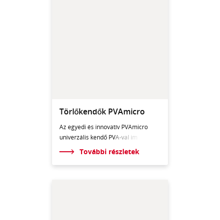
Törlőkendők PVAmicro
Az egyedi és innovatív PVAmicro
univerzális kendő PV
A-val im
További részletek