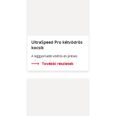
UltraSpeed Pro kétvödrös
kocsik
A leggyorsabb vödrös és préses
mikroszálas felmosó r
endszer
További részletek