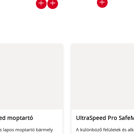
ed moptartó
UltraSpeed Pro Safe
s lapos moptartó bármely
A különböző felületek és a