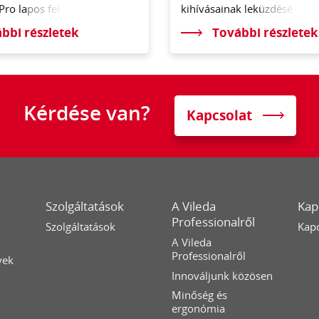
Pro l
apos fel
kihívásainak l
eküzdésé
bbi részletek
További részletek
Kérdése van?
Kapcsolat
Szolgáltatások
A Vileda
Kap
Professionalről
Szolgáltatások
Kapc
A Vileda
Professionalről
yek
Innováljunk közösen
Minőség és
ergonómia