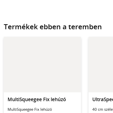
Termékek ebben a teremben
MultiSqueegee Fix lehúzó
UltraSpe
MultiSqueegee Fix lehúzó
40 cm széle