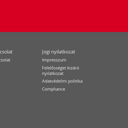
csolat
Jogi nyilatkozat
solat
Impresszum
Felelősséget kizáró
nyilatkozat
Adatvédelmi politika
Compliance