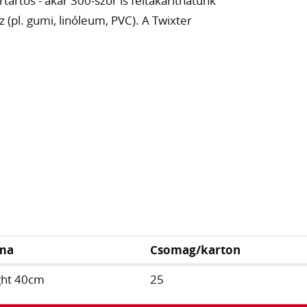
rtartós - akár 300-szor is feltakaríthatunk
z (pl. gumi, linóleum, PVC). A Twixter
áma
Csomag/karton
ght 40cm
25