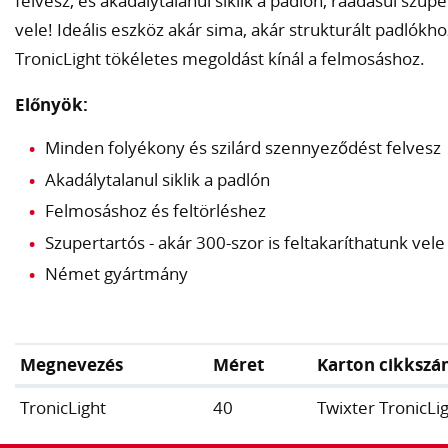
felvesz, és akadálytalanul siklik a padlón, ráadásul szupe
vele! Ideális eszköz akár sima, akár strukturált padlókho
TronicLight tökéletes megoldást kínál a felmosáshoz.
Előnyök:
Minden folyékony és szilárd szennyeződést felvesz
Akadálytalanul siklik a padlón
Felmosáshoz és feltörléshez
Szupertartós - akár 300-szor is feltakaríthatunk vele
Német gyártmány
Megnevezés
Méret
Karton cikksz
TronicLight
40
Twixter TronicLi