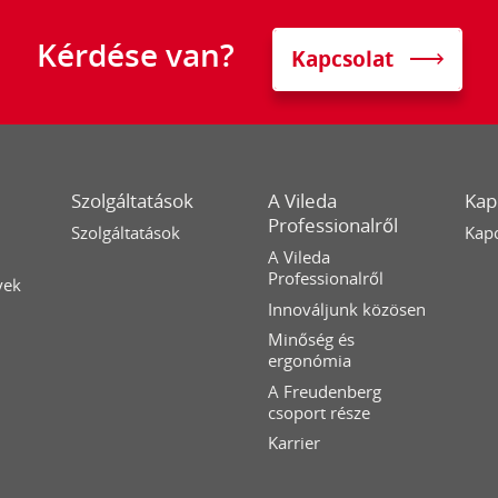
Kérdése van?
Kapcsolat
Szolgáltatások
A Vileda
Kap
Professionalről
Szolgáltatások
Kapc
A Vileda
Professionalről
yek
Innováljunk közösen
Minőség és
ergonómia
A Freudenberg
csoport része
Karrier