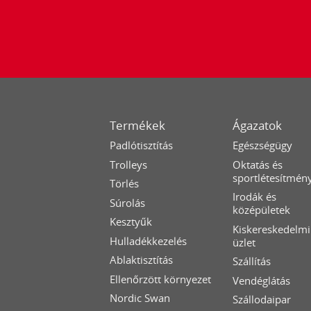
Termékek
Ágazatok
Padlótisztítás
Egészségügy
Trolleys
Oktatás és
sportlétesítmén
Törlés
Irodák és
Súrolás
középületek
Kesztyűk
Kiskereskedelmi
Hulladékkezelés
üzlet
Ablaktisztítás
Szállítás
Ellenőrzött környezet
Vendéglátás
Nordic Swan
Szállodaipar