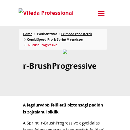
Home
Padlótisztítás
Felmosó rendszerek
CombiSpeed Pro & Sprint V rendszer
r-BrushProgressive
r-BrushProgressive
A legdurvább felületű biztonsági padlón
is zajtalanul siklik
A Sprint r-BrushProgressive egyoldalas
lapos felmosópárna a legdurvább felületű