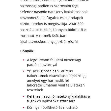
biztonsági padlón is szárnyalni fog!
Keféhez hasonló hatékony kialakításának
köszönhetően a fugákat és a járólapok
közötti tereket is megtisztítja. Akár 300
használatot is kibír, könnyen öblíthető és
mosható. A termék 64%-ban
újrahasznosított anyagokból készül.
Előnyök:
A legdurvább felületű biztonsági
padlón is szárnyal
*P. aeruginosa és S. aureus
baktériumok eltávolítása 99,99 %-ig,
amelyet egy harmadik fél
laboratóriumában vinil felületeken
teszteltek.
Keféhez hasonló hatékony kialakítás a
fugák és lapközök tisztítására
Könnyen öblíthető és mosható