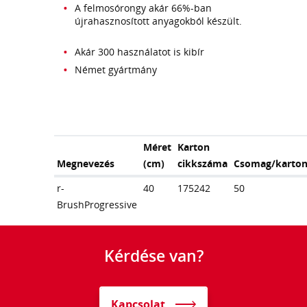
A felmosórongy akár 66%-ban
újrahasznosított anyagokból készült.
Akár 300 használatot is kibír
Német gyártmány
Méret
Karton
Megnevezés
(cm)
cikkszáma
Csomag/karto
r-
40
175242
50
BrushProgressive
Kérdése van?
Kapcsolat