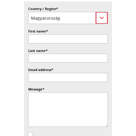
Country / Region
*
First name
*
Last name
*
Email address
*
Message
*