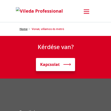
Home
Vonat, villamos és metró
Kérdése van?
Kapcsolat