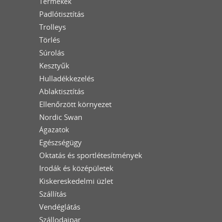
Termékek
Padlótisztítás
Trolleys
Törlés
Súrolás
Kesztyűk
Hulladékkezelés
Ablaktisztítás
Ellenőrzött környezet
Nordic Swan
Ágazatok
Egészségügy
Oktatás és sportlétesítmények
Irodák és középületek
Kiskereskedelmi üzlet
Szállítás
Vendéglátás
Szállodaipar