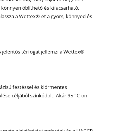
 könnyen öblíthető és kifacsarható,
Válassza a Wettex®-et a gyors, könnyed és
s jelentős térfogat jellemzi a Wettex®
bázisú festéssel és klórmentes
ése céljából színkódolt. Akár 95° C-on
yamata a higiéniai standardok és a HACCP