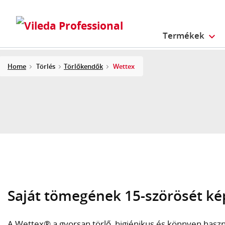
Termékek
Home
Törlés
Törlőkendők
Wettex
Saját tömegének 15-szörösét kép
A Wettex® a gyorsan törlő, higiénikus és könnyen hasz