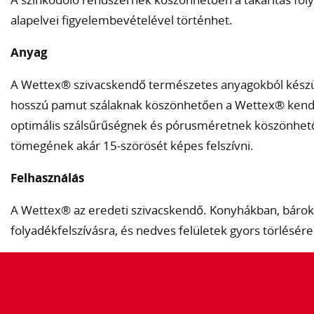
alapelvei figyelembevételével történhet.
Anyag
A Wettex® szivacskendő természetes anyagokból készül:
hosszú pamut szálaknak köszönhetően a Wettex® kendő t
optimális szálsűrűségnek és pórusméretnek köszönhető
tömegének akár 15-szörösét képes felszívni.
Felhasználás
A Wettex® az eredeti szivacskendő. Konyhákban, báro
folyadékfelszívásra, és nedves felületek gyors törlésére