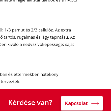
 1/3 pamut és 2/3 cellulóz. Az extra
artós, rugalmas és lágy tapintású. Az
en kiváló a nedvszívóképessége: saját
kban és éttermekben hatékony
 tervezték.
Kérdése van?
Kapcsolat