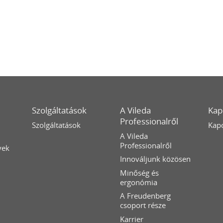
Szolgáltatások
A Vileda
Kap
Professionalről
Szolgáltatások
Kapc
A Vileda
Professionalről
yek
Innováljunk közösen
Minőség és
ergonómia
A Freudenberg
csoport része
Karrier