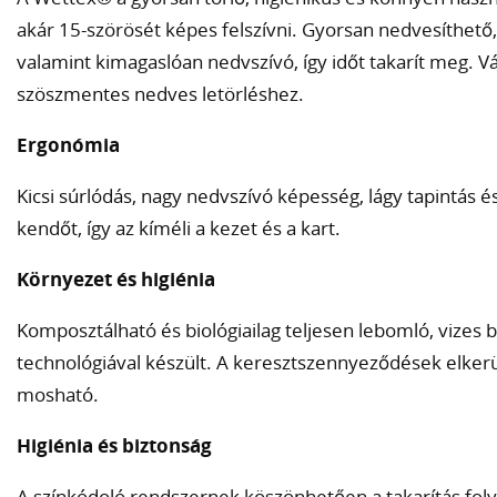
akár 15-szörösét képes felszívni. Gyorsan nedvesíthető,
valamint kimagaslóan nedvszívó, így időt takarít meg. 
szöszmentes nedves letörléshez.
Ergonómia
Kicsi súrlódás, nagy nedvszívó képesség, lágy tapintás é
kendőt, így az kíméli a kezet és a kart.
Környezet és higiénia
Komposztálható és biológiailag teljesen lebomló, vizes 
technológiával készült. A keresztszennyeződések elkerül
mosható.
Higiénia és biztonság
A színkódoló rendszernek köszönhetően a takarítás fol