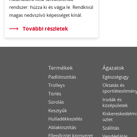
rendszer: húzza ki és vágja le. Rendkívül
magas nedvszívó képességet kínál.
További részletek
Termékek
Ágazatok
Padlótisztítás
Egészségügy
Trolleys
Oktatás és
sportlétesítmén
Törlés
Irodák és
Súrolás
középületek
Kesztyűk
Kiskereskedelmi
Hulladékkezelés
üzlet
Ablaktisztítás
Szállítás
Ellenőrzött környezet
Vendéglátás