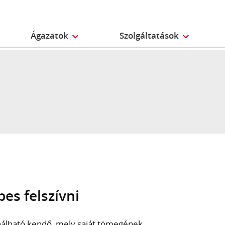
Ágazatok
Szolgáltatások
es felszívni
nálható kendő, mely saját tömegének