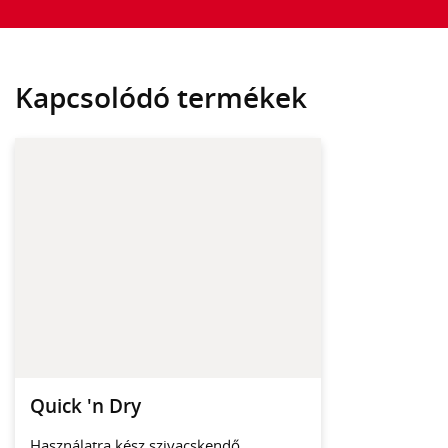
Kapcsolódó termékek
Quick 'n Dry
Használatra kész szivacskendő