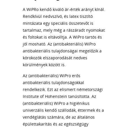
A WiPRo kendő kiváló ár-érték arányt kínál.
Rendkívül nedvszívó, és latex tisztító
mintázata egy speciális összetevőt is
tartalmaz, mely még a rászáradt nyomokat
és foltokat is eltávolítja. A WiPro tartós és
jól mosható. Az (antibakteriális) WiPro
antibakteriális tulajdonságai megelőzik a
kórokozók elszaporodását nedves
körülmények között is.
Az (antibakteriális) WiPro erős
antibakteriális tulajdonságokkal
rendelkezik. Ezt az elismert németországi
Institute of Hohenstein tanúsította. Az
(antibakteriális) WiPro a higiénikus
univerzális kendő szállodák, éttermek és a
vendéglátás számára, de az általános
épülettakarítás és az egészségügy