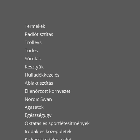
Termékek
Padlótisztítás
Trolleys
Törlés
Súrolás
Kesztyűk
Hulladékkezelés
Ablaktisztítás
Ellenőrzött környezet
Nordic Swan
Ágazatok
Egészségügy
Oktatás és sportlétesítmények
Irodák és középületek
Kiskereskedelmi üzlet