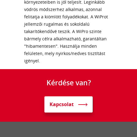
környezeteiben is jól teljesít. Leginkább
vödrös módszerhez alkalmas, azonnal
felitatja a kiömlött folyadékokat. A WiProt
jellemzői rugalmas és sokoldalú
takarítókendővé teszik. A WiPro szinte
bármely célra alkalmazható, garantáltan
"hibamentesen". Használja minden
felületen, mely nyirkos/nedves tisztítást
igényel.
Kérdése van?
Kapcsolat