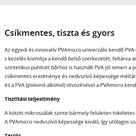
Csíkmentes, tiszta és gyors
Az egyedi és innovatív PVAmicro univerzális kendő PVA-
s kezelés kisimítja a kendő belső szerkezetét, feltárva a
szintetikus puhított bőrhöz is használt PVA jól ismert a p
csíkmentes eredménye és nedvszívó képessége méltán t
és a PVA (polivinil-alkohol) ötvözésével a PVAmicro kend
Tisztítási teljesítmény
A kötött mikroszálak szinte bármely felületen tökélete
A PVAmicro nedvszívó képessége kiváló, így utólagos szár
Tartós