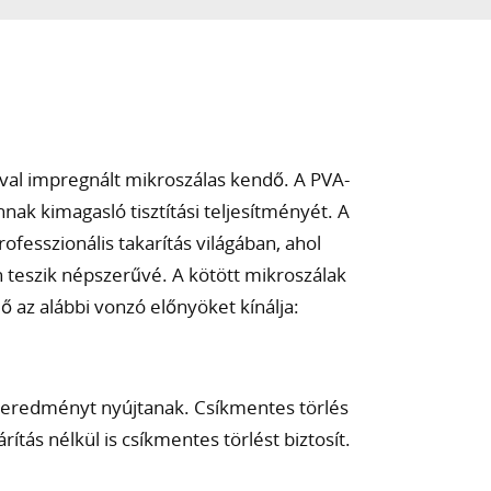
val impregnált mikroszálas kendő. A PVA-
nnak kimagasló tisztítási teljesítményét. A
rofesszionális takarítás világában, ahol
eszik népszerűvé. A kötött mikroszálak
ő az alábbi vonzó előnyöket kínálja:
s eredményt nyújtanak. Csíkmentes törlés
ítás nélkül is csíkmentes törlést biztosít.