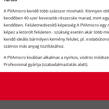
A PVAmicro kendő több százszor mosható. Könnyen öblí
kendőben 40-szer kevesebb részecske marad, mint egy
kendőben. Felületnedvesítő képesség A PVAmicro egy 
képez a letörölt felületen - szükség esetén akár több m
kendő ideális bármilyen kemény felület, pl. irodabútor
számos más anyag tisztításához.
A PVAmicro kiválóan alkalmas a nyirkos, vödrös módszer
Professional gyártja (szabadalmaztatás alatt).