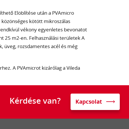
thető Elöblítése után a PVAmicro
 közönséges kötött mikroszálas
rendkívül vékony egyenletes bevonatot
int 25 m2-en. Felhasználási területek A
ok, üveg, rozsdamentes acél és még
hez. A PVAmicrot kizárólag a Vileda
Kérdése van?
Kapcsolat