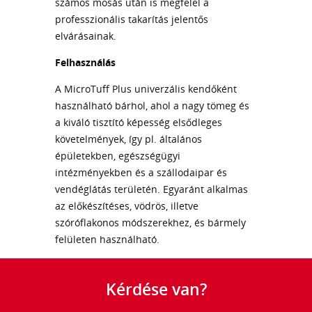
számos mosás után is megfelel a
professzionális takarítás jelentős
elvárásainak.
Felhasználás
A MicroTuff Plus univerzális kendőként
használható bárhol, ahol a nagy tömeg és
a kiváló tisztító képesség elsődleges
követelmények, így pl. általános
épületekben, egészségügyi
intézményekben és a szállodaipar és
vendéglátás területén. Egyaránt alkalmas
az előkészítéses, vödrös, illetve
szóróflakonos módszerekhez, és bármely
felületen használható.
Kérdése van?