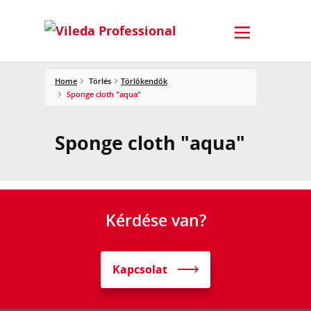
Home
Törlés
Törlőkendők
Sponge cloth "aqua"
Sponge cloth "aqua"
Kérdése van?
Kapcsolat