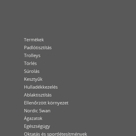
Termékek
Padlótisztítás
Trolleys
Törlés
Súrolás
Kesztyűk
Hulladékkezelés
Ablaktisztítás
Ellenőrzött környezet
Nordic Swan
Ágazatok
Egészségügy
Oktatás és sportlétesítmények