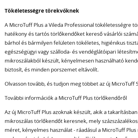
Tökéletességre törekvőknek
A MicroTuff Plus a Vileda Professional tökéletességre 
hatékony és tartós törlőkendőket kereső vásárlói számár
bárhol és bármilyen felületen tökéletes, higiénikus tiszta
egészségügyi vagy szálloda- és vendéglátóipari létesít
mikroszálakból készült, kényelmesen használható kendő 
biztosít, és minden porszemet eltávolít.
Olvasson tovább, és tudjon meg többet az új MicroTuff S
További információk a MicroTuff Plus törlőkendőről
Az új MicroTuff Plus azoknak készült, akik a takarításban
mikroszálas törlőkendőt keresnek, mely százszázalékos, h
méret, kényelmes használat - ráadásul a MicroTuff Plus 