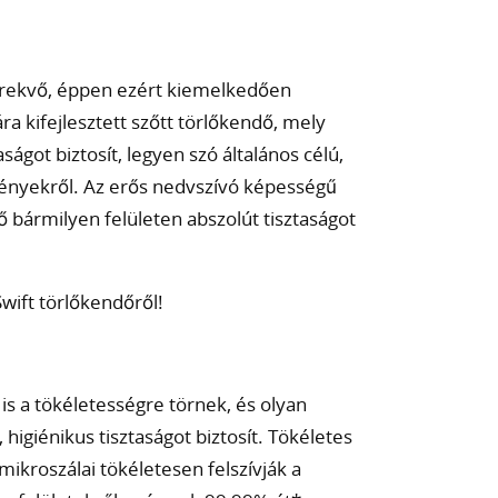
törekvő, éppen ezért kiemelkedően
a kifejlesztett szőtt törlőkendő, mely
ságot biztosít, legyen szó általános célú,
ményekről. Az erős nedvszívó képességű
bármilyen felületen abszolút tisztaságot
wift törlőkendőről!
 is a tökéletességre törnek, és olyan
igiénikus tisztaságot biztosít. Tökéletes
mikroszálai tökéletesen felszívják a