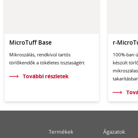
MicroTuff Base
r-MicroTu
Mikroszálás, rendkívül tartós
100%-ban ú
törlőkendők a tökéletes tisztaságért
készült tör
mikroszálas
További részletek
takarításba
Tová
Termékek
Ágazatok