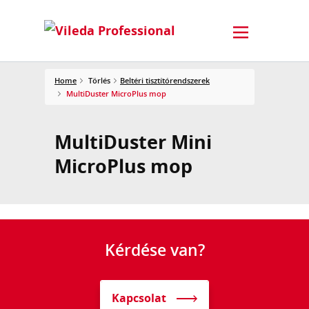
Home
Törlés
Beltéri tisztítórendszerek
MultiDuster MicroPlus mop
MultiDuster Mini
MicroPlus mop
Kérdése van?
Kapcsolat