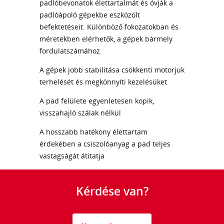
padlóbevonatok élettartalmát és óvják a
padlóápoló gépekbe eszközölt
befektetéseit. Különböző fokozatokban és
méretekben elérhetők, a gépek bármely
fordulatszámához.
A gépek jobb stabilitása csökkenti motorjuk
terhelését és megkönnyíti kezelésüket
A pad felülete egyenletesen kopik,
visszahajló szálak nélkül
A hosszabb hatékony élettartam
érdekében a csiszolóanyag a pad teljes
vastagságát átitatja
Kérdése van?