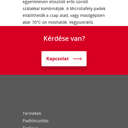
egyenletesen elosztott erős súroló
szálakkal kombinálják. A MicroSafety padek
elöblíthetők a csap alatt, vagy mosógépben
akár 70°C-on moshatók. Vegyszerálló.
Kérdése van?
Kapcsolat
Termékek
Padlótisztítás
Trolleys