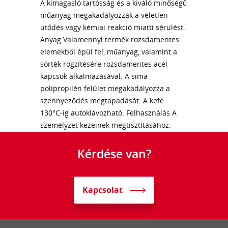
A kimagasló tartósság és a kiváló minőségű
műanyag megakadályozzák a véletlen
ütődés vagy kémiai reakció miatti sérülést.
Anyag Valamennyi termék rozsdamentes
elemekből épül fel, műanyag, valamint a
sörték rögzítésére rozsdamentes acél
kapcsok alkalmazásával. A sima
polipropilén felület megakadályozza a
szennyeződés megtapadását. A kefe
130°C-ig autoklávozható. Felhasználás A
személyzet kezeinek megtisztításához.
Kérdése van?
Kapcsolat