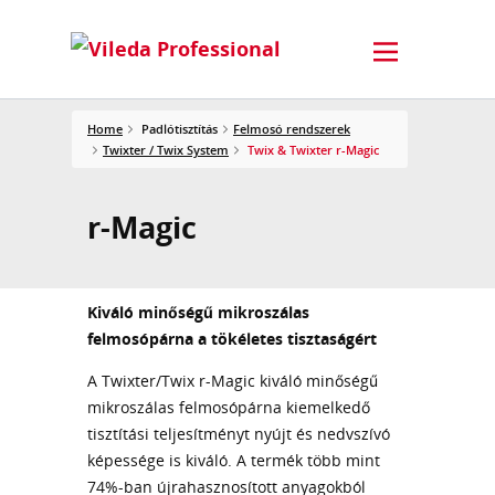
Home
Padlótisztítás
Felmosó rendszerek
Twixter / Twix System
Twix & Twixter r-Magic
r-Magic
Kiváló minőségű mikroszálas
felmosópárna a tökéletes tisztaságért
A Twixter/Twix r-Magic kiváló minőségű
mikroszálas felmosópárna kiemelkedő
tisztítási teljesítményt nyújt és nedvszívó
képessége is kiváló. A termék több mint
74%-ban újrahasznosított anyagokból