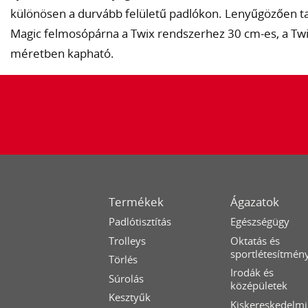
különösen a durvább felületű padlókon. Lenyűgözően tart
Magic felmosópárna a Twix rendszerhez 30 cm-es, a Tw
méretben kapható.
Termékek
Ágazatok
Padlótisztítás
Egészségügy
Trolleys
Oktatás és
sportlétesítmén
Törlés
Irodák és
Súrolás
középületek
Kesztyűk
Kiskereskedelmi