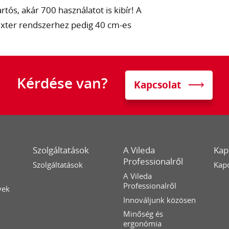
ós, akár 700 használatot is kibír! A
ixter rendszerhez pedig 40 cm-es
Kérdése van?
Kapcsolat
Szolgáltatások
A Vileda
Kap
Professionalről
Szolgáltatások
Kapc
A Vileda
Professionalről
yek
Innováljunk közösen
Minőség és
ergonómia