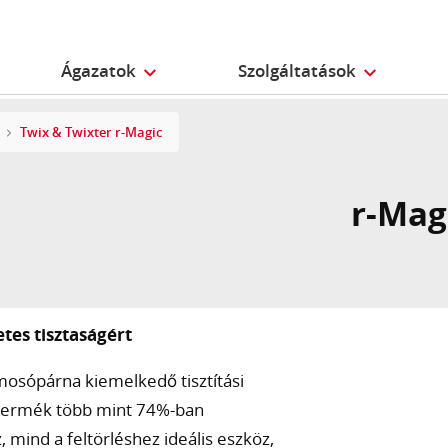
Ágazatok
Szolgáltatások
Twix & Twixter r-Magic
r-Mag
tes tisztaságért
mosópárna kiemelkedő tisztítási
A termék több mint 74%-ban
 mind a feltörléshez ideális eszköz,