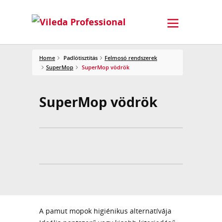
Home
Padlótisztítás
Felmosó rendszerek
SuperMop
SuperMop vödrök
SuperMop vödrök
A pamut mopok higiénikus alternatívája