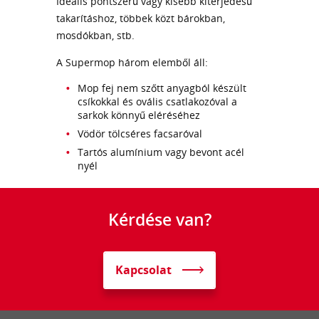
Ideális pontszerű vagy kisebb kiterjedésű
takarításhoz, többek közt bárokban,
mosdókban, stb.
A Supermop három elemből áll:
Mop fej nem szőtt anyagból készült
csíkokkal és ovális csatlakozóval a
sarkok könnyű eléréséhez
Vödör tölcséres facsaróval
Tartós alumínium vagy bevont acél
nyél
Kérdése van?
Kapcsolat