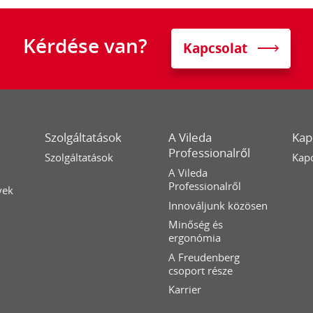
Kérdése van?
Kapcsolat
Szolgáltatások
A Vileda
Kap
Professionalről
Szolgáltatások
Kapc
A Vileda
Professionalről
yek
Innováljunk közösen
Minőség és
ergonómia
A Freudenberg
csoport része
Karrier