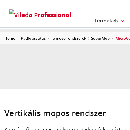
Termékek
Home
Padlótisztítás
Felmosó rendszerek
SuperMop
MicroCo
Vertikális mopos rendszer
Kis méretű, rugalmas rendszerek nedves felmosáshoz.