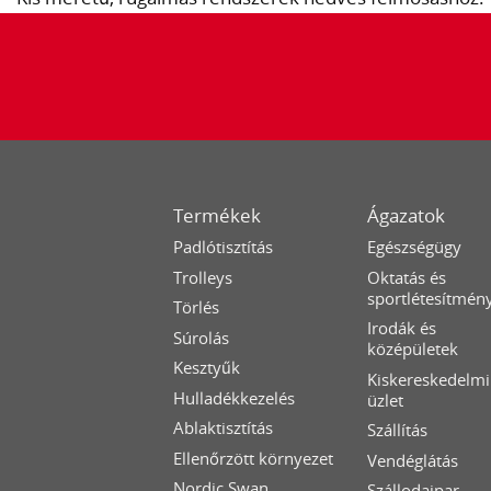
Termékek
Ágazatok
Padlótisztítás
Egészségügy
Trolleys
Oktatás és
sportlétesítmén
Törlés
Irodák és
Súrolás
középületek
Kesztyűk
Kiskereskedelmi
Hulladékkezelés
üzlet
Ablaktisztítás
Szállítás
Ellenőrzött környezet
Vendéglátás
Nordic Swan
Szállodaipar