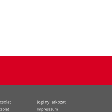
csolat
Jogi nyilatkozat
solat
Impresszum