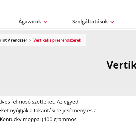
Ágazatok
Szolgáltatások
int V rendszer
Vertikális présrendszerek
Verti
dves felmosó szetteket. Az egyedi
et nyújtják a takarítási teljesítmény és a
ve Kentucky moppal (400 grammos