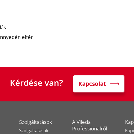
dás
önnyedén elfér
Kérdése van?
Kapcsolat
Szolgáltatások
A Vileda
Kap
Professionalről
Szolgáltatások
Kapc