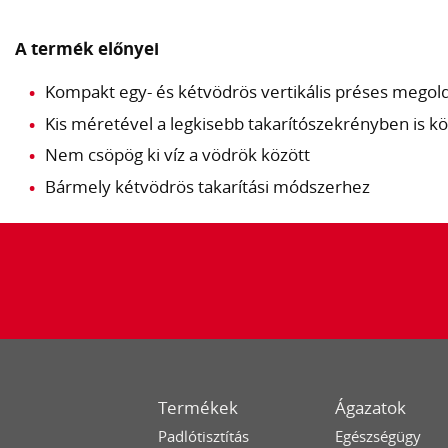
A termék előnyei
Kompakt egy- és kétvödrös vertikális préses megol
Kis méretével a legkisebb takarítószekrényben is k
Nem csöpög ki víz a vödrök között
Bármely kétvödrös takarítási módszerhez
Termékek
Ágazatok
Padlótisztítás
Egészségügy