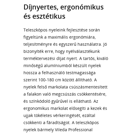
Díjnyertes, ergonómikus
és esztétikus
Teleszkópos nyeleink fejlesztése során
figyeltünk a maximális ergonómiára,
teljesítményre és egyszerű használatra. Jó
bizonyíték erre, hogy nyélválasztékunk
terméktervezési díjat nyert. A tartós, kiváló
minőségű alumíniumból készült nyelek
hossza a felhasználó testmagassága
szerint 100-180 cm között állítható. A
nyelek felső markolata csúszásmentesített
a falakon való megcsúszás csökkentésére,
és színkódoló gyűrűvel is ellátható. Az
ergonomikus markolat elősegíti a kezek és
ujjak tökéletes vérkeringését, ezáltal
csökkenti a fáradtságot. A teleszkópos
nyelek bármely Vileda Professional