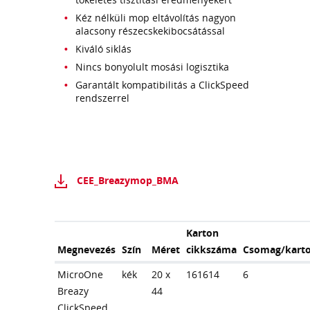
Kéz nélküli mop eltávolítás nagyon
alacsony részecskekibocsátással
Kiváló siklás
Nincs bonyolult mosási logisztika
Garantált kompatibilitás a ClickSpeed
rendszerrel
CEE_Breazymop_BMA
Karton
Megnevezés
Szín
Méret
cikkszáma
Csomag/kart
MicroOne
kék
20 x
161614
6
Breazy
44
ClickSpeed