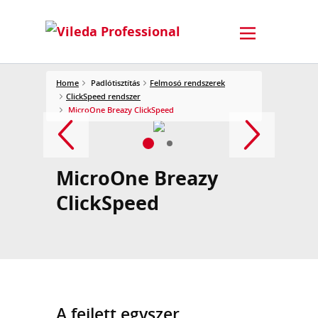
Home
Padlótisztítás
Felmosó rendszerek
ClickSpeed rendszer
MicroOne Breazy ClickSpeed
MicroOne Breazy
ClickSpeed
A fejlett egyszer