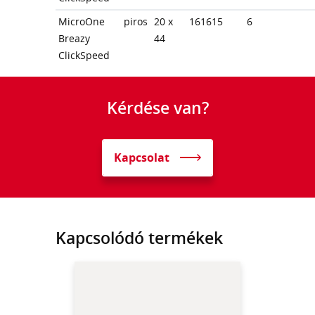
MicroOne
piros
20 x
161615
6
Breazy
44
ClickSpeed
Kérdése van?
Kapcsolat
Kapcsolódó termékek