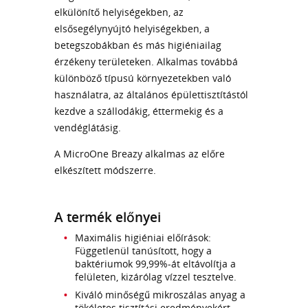
elkülönítő helyiségekben, az
elsősegélynyújtó helyiségekben, a
betegszobákban és más higiéniailag
érzékeny területeken. Alkalmas továbbá
különböző típusú környezetekben való
használatra, az általános épülettisztítástól
kezdve a szállodákig, éttermekig és a
vendéglátásig.
A MicroOne Breazy alkalmas az előre
elkészített módszerre.
A termék előnyei
Maximális higiéniai előírások:
Függetlenül tanúsított, hogy a
baktériumok 99,99%-át eltávolítja a
felületen, kizárólag vízzel tesztelve.
Kiváló minőségű mikroszálas anyag a
tökéletes tisztítási eredményekért