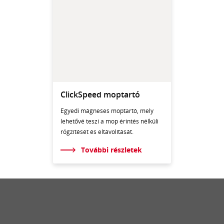
ClickSpeed moptartó
Egyedi mágneses moptartó, mely
lehetővé teszi a mop érintés nélküli
rögzítését és eltávolítását.
További részletek