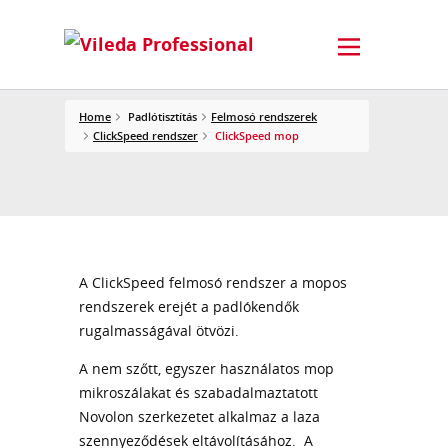
Home
Padlótisztítás
Felmosó rendszerek
ClickSpeed rendszer
ClickSpeed mop
A ClickSpeed felmosó rendszer a mopos
rendszerek erejét a padlókendők
rugalmasságával ötvözi.
A nem szőtt, egyszer használatos mop
mikroszálakat és szabadalmaztatott
Novolon szerkezetet alkalmaz a laza
szennyeződések eltávolításához. A