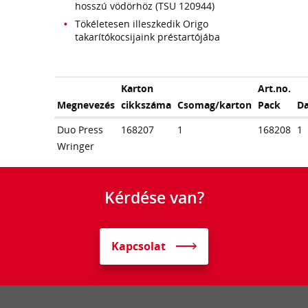
hosszú vödörhöz (TSU 120944)
Tökéletesen illeszkedik Origo
takarítókocsijaink préstartójába
Karton
Art.no.
Megnevezés
cikkszáma
Csomag/karton
Pack
D
Duo Press
168207
1
168208
1
Wringer
Kérdése van?
Kapcsolat