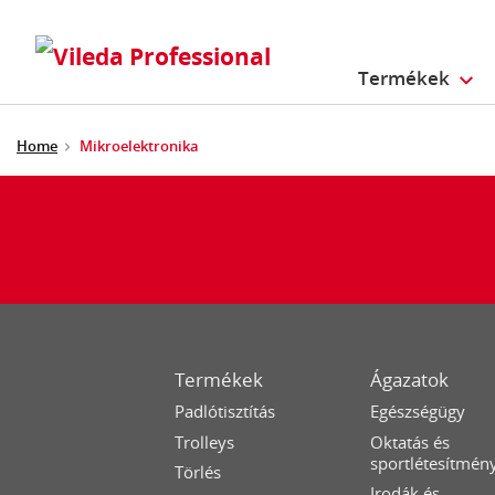
Termékek
Home
Mikroelektronika
Termékek
Ágazatok
Padlótisztítás
Egészségügy
Trolleys
Oktatás és
sportlétesítmén
Törlés
Irodák és