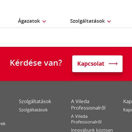
Ágazatok
Szolgáltatások
Kérdése van?
Kapcsolat
Szolgáltatások
A Vileda
Kap
Professionalről
Szolgáltatások
Kapc
A Vileda
Professionalről
yek
Innováljunk közösen