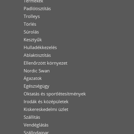
Termékek
Padlótisztítás
Trolleys
Törlés
Súrolás
Kesztyűk
Hulladékkezelés
Ablaktisztítás
Ellenőrzött környezet
Nordic Swan
Ágazatok
Egészségügy
Oktatás és sportlétesítmények
Irodák és középületek
Kiskereskedelmi üzlet
Szállítás
Vendéglátás
Szállodaipar