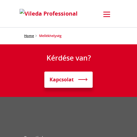
Home
Mellékhelység
Kérdése van?
Kapcsolat