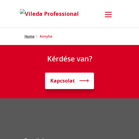
Home
Konyha
Kérdése van?
Kapcsolat