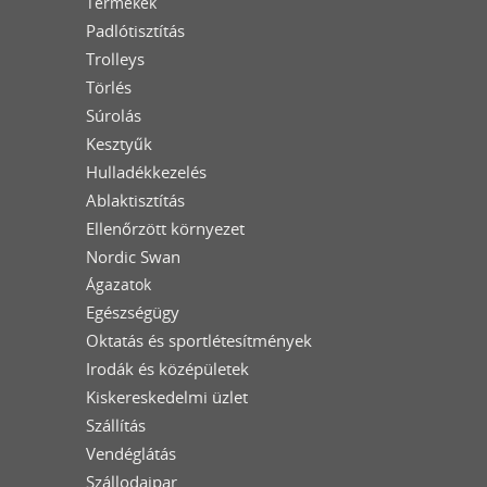
Termékek
Padlótisztítás
Trolleys
Törlés
Súrolás
Kesztyűk
Hulladékkezelés
Ablaktisztítás
Ellenőrzött környezet
Nordic Swan
Ágazatok
Egészségügy
Oktatás és sportlétesítmények
Irodák és középületek
Kiskereskedelmi üzlet
Szállítás
Vendéglátás
Szállodaipar