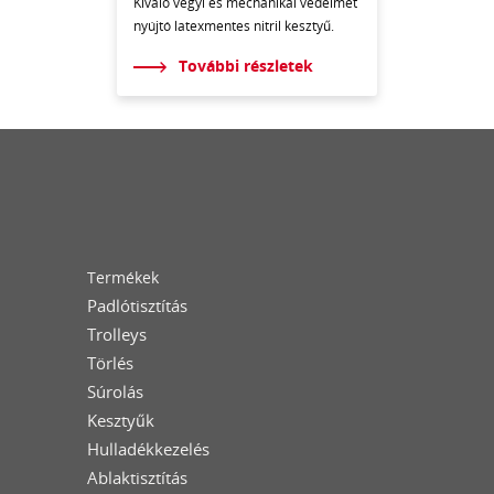
Kiváló vegyi és mechanikai védelmet
nyújtó latexmentes nitril kesztyű.
További részletek
Termékek
Padlótisztítás
Trolleys
Törlés
Súrolás
Kesztyűk
Hulladékkezelés
Ablaktisztítás