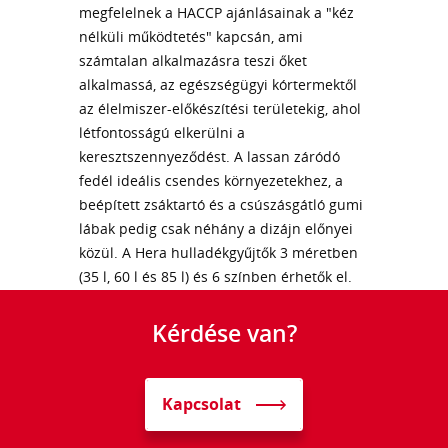
megfelelnek a HACCP ajánlásainak a "kéz
nélküli működtetés" kapcsán, ami
számtalan alkalmazásra teszi őket
alkalmassá, az egészségügyi kórtermektől
az élelmiszer-előkészítési területekig, ahol
létfontosságú elkerülni a
keresztszennyeződést. A lassan záródó
fedél ideális csendes környezetekhez, a
beépített zsáktartó és a csúszásgátló gumi
lábak pedig csak néhány a dizájn előnyei
közül. A Hera hulladékgyűjtők 3 méretben
(35 l, 60 l és 85 l) és 6 színben érhetők el.
Kérdése van?
Kapcsolat