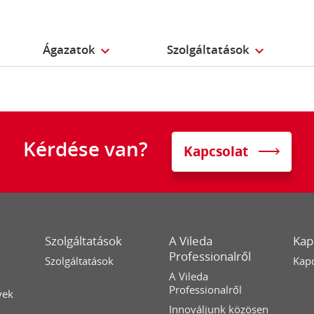
Ágazatok
Szolgáltatások
Kérdése van?
Kapcsolat
Szolgáltatások
A Vileda
Kap
Professionalről
Szolgáltatások
Kapc
A Vileda
Professionalről
yek
Innováljunk közösen