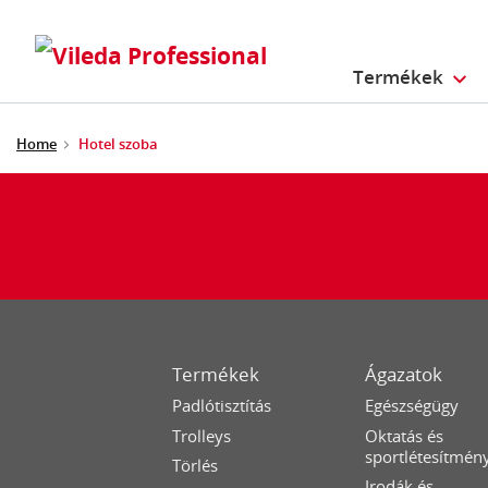
Termékek
Home
Hotel szoba
Termékek
Ágazatok
Padlótisztítás
Egészségügy
Trolleys
Oktatás és
sportlétesítmén
Törlés
Irodák és