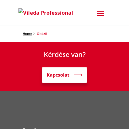
Home
Öltöző
Kérdése van?
Kapcsolat