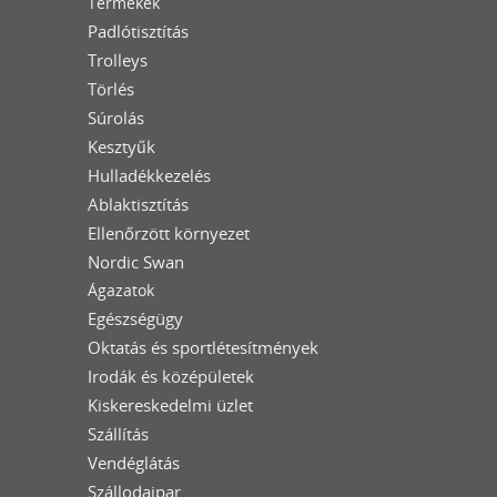
Termékek
Padlótisztítás
Trolleys
Törlés
Súrolás
Kesztyűk
Hulladékkezelés
Ablaktisztítás
Ellenőrzött környezet
Nordic Swan
Ágazatok
Egészségügy
Oktatás és sportlétesítmények
Irodák és középületek
Kiskereskedelmi üzlet
Szállítás
Vendéglátás
Szállodaipar